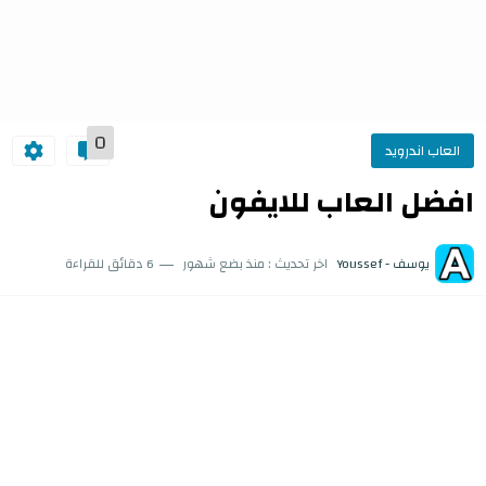
0
العاب اندرويد
افضل العاب للايفون
يوسف - Youssef
اخر تحديث :
منذ بضع شهور
6 دقائق للقراءة