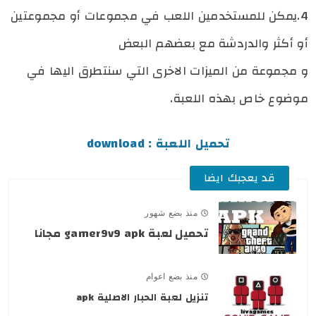
4.يمكن للمستخدمين اللعب في مجموعات أو مجموعتين
أو أكثر والدردشة مع بعضهم البعض
و مجموعة من الميزات الاخرى التي سنتطرق اليها في
موضوع خاص بهذه اللعبة.
تحميل اللعبة : download
قد يعجبك ايضا
منذ بضع شهور
تحميل لعبة gamer9v9 apk مجانا
منذ بضع اعوام
تنزيل لعبة الحبار الاصلية apk