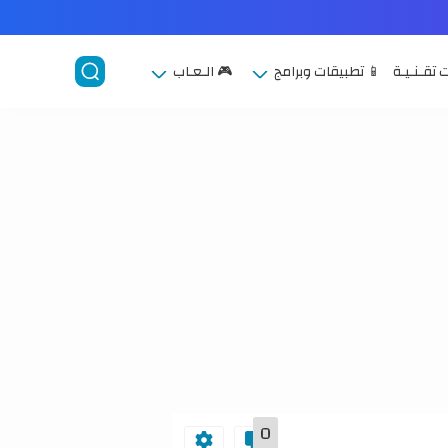
 تقـنـيـة
📱 تطبيقات وبرامج
🎮 الـعـاب
0