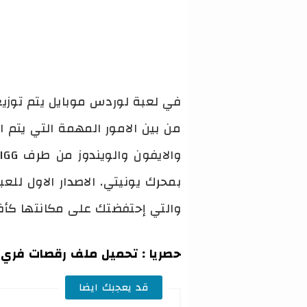
في لعبة لوردس موبايل يتم توزيع
والتي إحتفضتك على مكانتها كأف
حصريا :
تحميل ملف رقصات فري فا
قد يعجبك ايضا