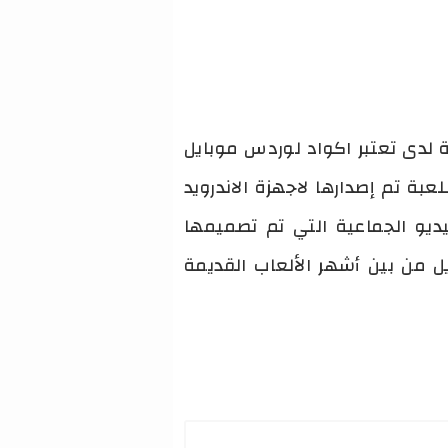
 لدى تعتبر اكواد لوردس موبايل
لامور المهمة التي يتم البحث عليها من قبل لاعبي لعبة الحرب lords mobile. اللعبة تم إصدارها لاجهزة الاندرويد
I GOT  وتعتبر من نوع العاب الفيديو الجماعية التي تم تصميمها
2 يوليو 2013 مما يجعل لوردس موبايل من بين أشهر الألعاب القديمة