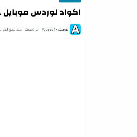
اكواد لوردس موبايل 2021 - أكواد وهدايا جديدة
يوسف - Youssef
اخر تحديث :
منذ بضع اعوام