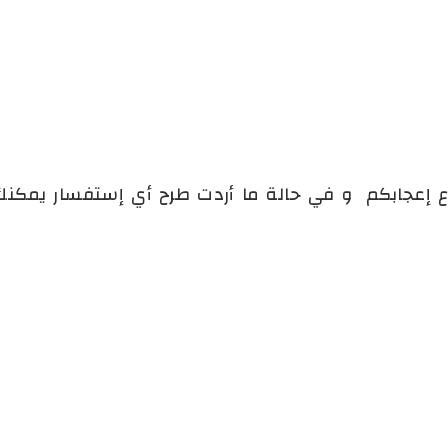
وع إعجابكم و في حالة ما أردت طرح أي إستفسار يمك