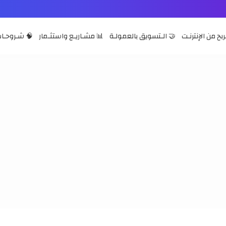
ربح من الإنترنـت
🤝 الـتسويق بالعمولـة
📊 مشـاريـع واستثـمار
🧠 شـروحـات