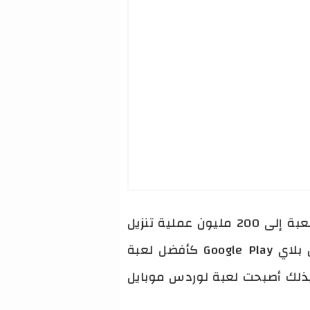
لعبة لوردس موبايل من بين الالعاب التي حققت نجاحا كبيرا حيث ول عدد مرات تحميل اللعبة إلى 200 مليون عملية تنزيل
على مختلف المتاجر الرسمية وهو رقم كبير كما فازت لعبة Lords Mobile بجائزة جوجل بلاي Google Play كأفضل لعبة
ة اللاعبين، وبذلك أصبحت لعبة لوردس موبايل