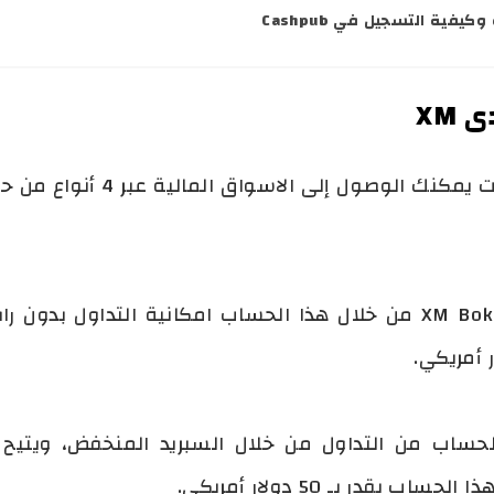
يفية التسجيل في Cashpub
 XM
من خلال شركة XM لتداول العملا
حساب Shares: تمكنك شركة XM Boker من خلال هذا الحساب امكانية التد
XM Ult: يمكنك الحساب من التداول من خلال السبريد المنخفض،
يقدر بـ 50 دولار أمريكي.