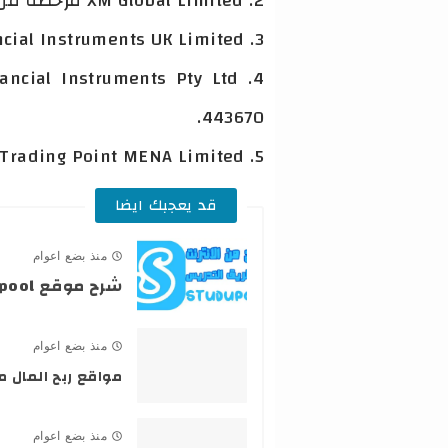
2. XM Global Limited مرخصة من هيئة الخدمات المالية الدولية IFSC.
3. Trading Point of Financial Instruments UK Limited مرخصة من هيئة الرقابة المالية FRN 705428.
443670.
5. Trading Point MENA Limited مرخصة من هيئة دبي للخدمات المالية DFSA.
قد يعجبك ايضا
منذ بضع اعوام
شرح موقع Studypool للربح من الانترنت
منذ بضع اعوام
مواقع ربح المال م
منذ بضع اعوام