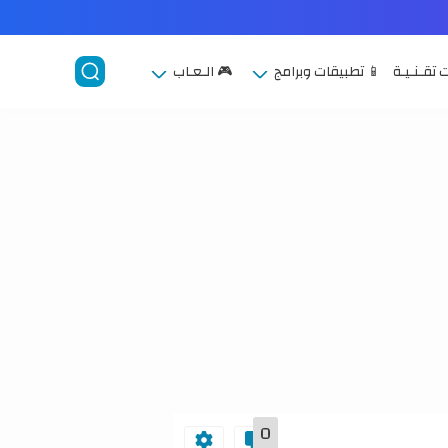
 تقـنـيـة
📱 تطبيقات وبرامج
🎮 الـعـاب
0