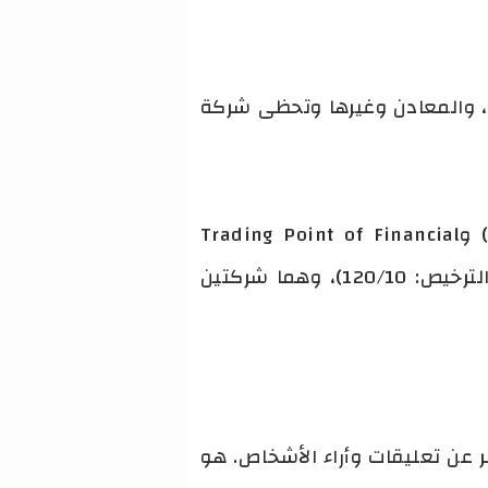
م، والمعادن وغيرها وتحظى شركة
شركة XM مسجلة ومرخصة من هيئة الخدمات المالية FSC (ترخيص رقم 000261/309) وTrading Point of Financial
Instruments Limited وهي مرخصة من هيئة الاوراق المالية والبورصات القبرصية (رقم الترخيص: 120/10)، وهما شركتين
 عن تعليقات وأراء الأشخاص. هو