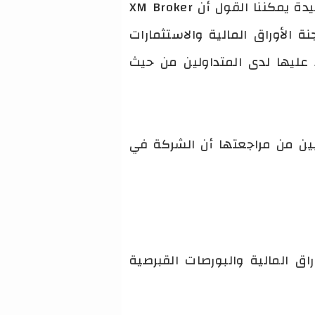
التنظيم القانوني والتراخيص الحاصلة عليها, وبما أن شركة XM تمتلك بعض التراخيص الجيدة يمكننا القول أن XM Broker
حيث حازت شركة XM على ترخيص هيئة IFSC وترخيص لجنة الأوراق المالية والاستثمارات
راق المالية والبورصات في قبرص CySEC والتي يعتمد عليها لدى المتداولين من حيث
ال تقييمات ومراجعات عملاء شركة XM السابقين، يتبين من مراجعتها أن الشركة في
لة ومرخصة من هيئة الاوراق المالية والبورصات القبرصية