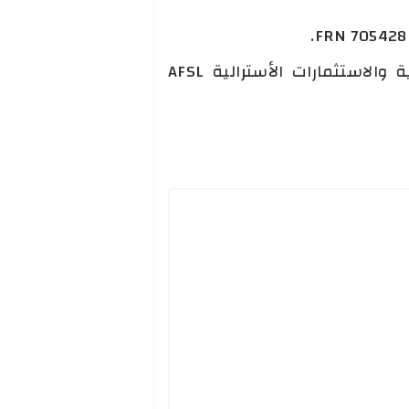
4. Trading Point of Financial Instruments Pty Ltd مرخصة من هيئة الأوراق المالية والاستثمارات الأسترالية AFSL