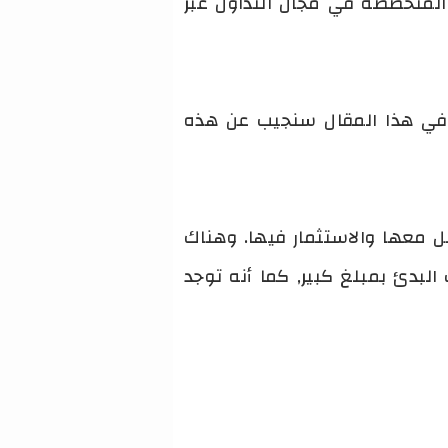
هي إحدى الشركات المتخصصة في مجال التداول عبر
 xm وهل شركة Xm موثوقة أم نصابة, في هذا المقال سنجيب عن هذه
 معها والاستثمار فيها. وهناك
لبدئ بمبلغ كبير, كما أنه توجد