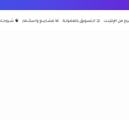
ربح من الإنترنـت
🤝 الـتسويق بالعمولـة
📊 مشـاريـع واستثـمار
🧠 شـروحـات