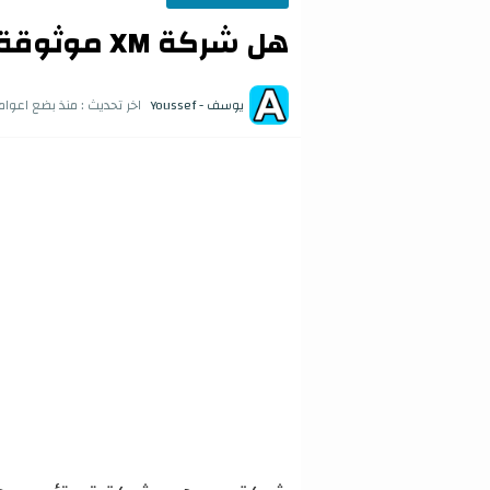
هل شركة XM موثوقة
يوسف - Youssef
اخر تحديث :
منذ بضع اعوام