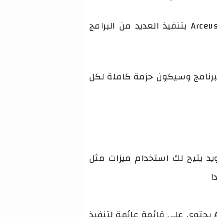
تم إصدار Arceus X آخر إصدار بالعديد من الميزات المتقدمة. سيقوم أحدث إصدار من Arceus X بتنفيذ العديد من البرامج
لشركة المصممة للبرنامج وسيكون حزمة كاملة لكل
ًا جديدًا لنظام أندرويد يتيح لك استخدام ميزات مثل
تم تطوير Arceus X APK باستخدام كل من لغة Node.js و C ++ و JAVA. إنه تطبيق Android يحتوي على قائمة عائمة لتنفيذ