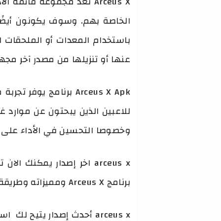
Arceus X تعد مجموعة قائم
الخاصة بهم. وسوف يكونون أيضًا ع
باستخدام المعدات أو الملحقات 
عنها أو تنزيلها من مصدر آخر مجه
وخصوصا التحسين في الأداء على ه
arceus x اخر إصدار يمكنك
برنامج Arceus X ومميزاته وطريقة تحميله.
arceus x أحدث إصدار يتيح لك استغلال لعبتك المفضلة مما يمنحك الميزات الأكثر تقدمًا المفقودة في اللعبة الرسمية.