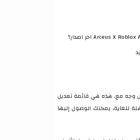
يمكن للمستخدمين الاستمتاع بأعظم ألعاب Roblox على أكمل وجه مع. هذه هي قائمة تعديل
هلة للغاية، يمكنك الوصول إليها