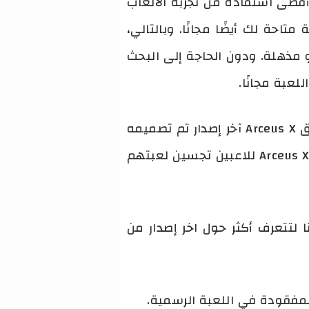
يق أقصى استفادة من تجربة الألعاب
احة لك أيضًا مجانًا. وبالتالي،
مذهلة. ودون الحاجة إلى البحث
عبة مجانًا.
Arceus X Apk برنامج يوفر تجربة محسنة لمشغلي لعبة Roblox على أجهزة اندرويد. تطبيق Arceus X آخر إصدار تم تصميمه
للاعبين الذين يبحتون عن موارد غير محدودة والقدرة على الاستمتاع باللعبة. يوفر تطبيق Arceus X للاعبين تجسين لعبتهم
عنا لتتعرف أكثر حول اخر إصدار من