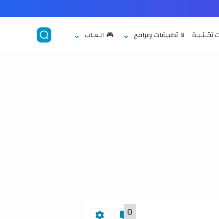
 تقـنـيـة
📱 تطبيقات وبرامج
🎮 الـعـاب
0