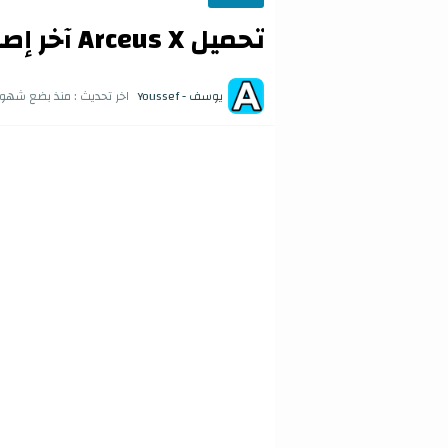
تحميل Arceus X آخر إصدار
يوسف - Youssef
اخر تحديث :
منذ بضع شهور