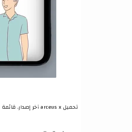
تحميل arceus x آخر إصدار. قائمة استغلال لنظام Android Roblox لتحسين طريقة اللعب.