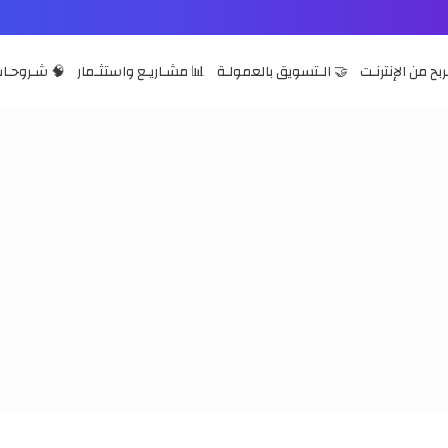
ربح من الإنترنـت
🤝 الـتسويق بالعمولـة
📊 مشـاريـع واستثـمار
🧠 شـروحـات