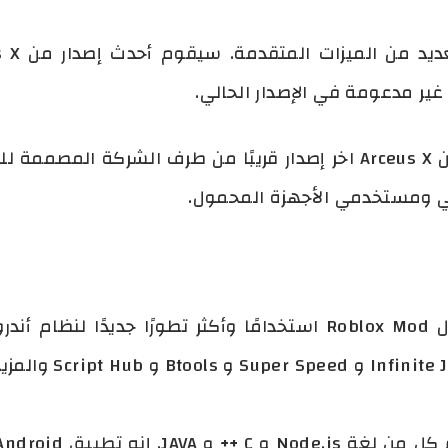
ير مدعومة في الإصدار الحالي.
سيتم إطلاق تطبيق Windows من Arceus X اخر إصدار قريبًا من طرف ا
 ومستخدمي الأجهزة المحمول.
Arceus x هي أول قائمة استغلال Roblox Mod استخدامًا وأكثر تطور