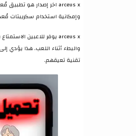
arceus x اخر إصدار هو تطب
وإمكانية استخدام سكريبتات مُع
arceus x يوفر للاعبين ال
والبطء أثناء اللعب. هذا يؤدي إل
تقنية تعيقهم.