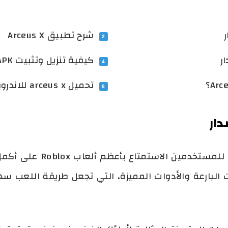
شرح تطبيق Arceus X
كيفية تنزيل وتثبيت Arceus X Roblox APK اخر اصدار؟
تحميل arceus x للاندرويد
تحميل برنامج Roblox Hack 
 البارعة والأدوات المميزة، التي تجعل طريقة اللعب س