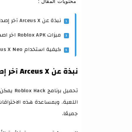
محتويات المقال :
نبذة عن Arceus X آخر إصدار
ميزات Roblox APK اخر اصدار
كيفية استخدام Arceus X Neo؟
نبذة عن Arceus X آخر إصدار
اللعبة. وبمساعدة هذه الاختراقات
جميعًا.