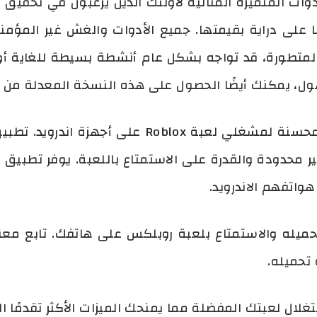
ة الأدوات المتميزة المثالية لأولئك الذين يرغبون في تحق
لى دراية بقيمتها. جميع الأدوات والغش غير المؤمنة مت
المتطورة، قد تواجه بشكل عام أنشطة بسيطة للغاية أو 
ول، يمكنك أيضًا الحصول على هذه النسخة المعدلة من الل
واتفهم الاندرويد.
 الان تحميله والاستمتاع بلعبة روبلكس على هاتفك. تابع م