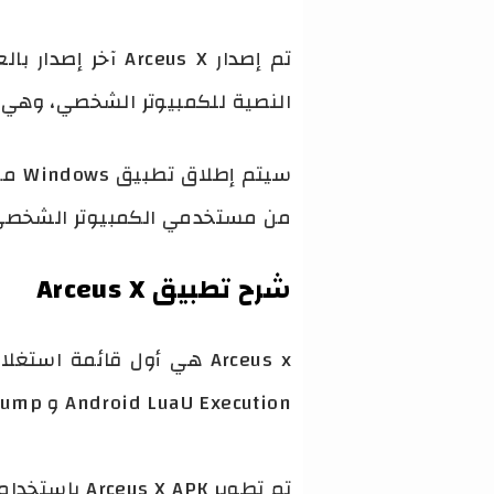
النصية للكمبيوتر الشخصي، وهي غ
من مستخدمي الكمبيوتر الشخصي
شرح تطبيق Arceus X
Android LuaU Execution و Infinite Jump و Super Speed ​​و Btools و Script Hub والمزيد!