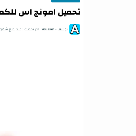
تحميل امونج اس للكمبيو
يوسف - Youssef
اخر تحديث :
منذ بضع شهور