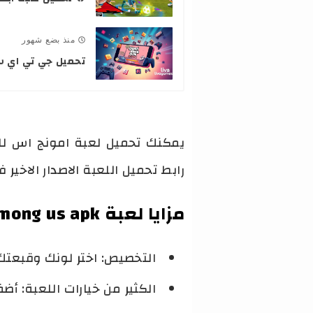
منذ بضع شهور
تحميل جي تي اي سان 
يمكنك تحميل لعبة امونج اس للكمب
رابط تحميل اللعبة الاصدار الاخير
مزايا لعبة among us apk
التخصيص: اختر لونك وقبعتك
الكثير من خيارات اللعبة: أضف