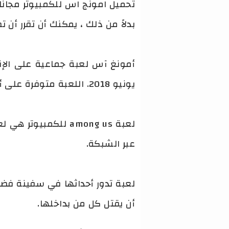
تحميل امونج اس للكمبيوتر مجانا ا
بدلاً من ذلك ، يمكنك أن تقرر أن 
يونيو 2018. اللعبة متوفرة على أنظمة مايكروسوفت ويندوز و‌أندرويد و‌آي أو إس.
عبر الشبكة.
لعبة تدور أحداثها في سفينة فضاء
أن يقتل كل من بداخلها.