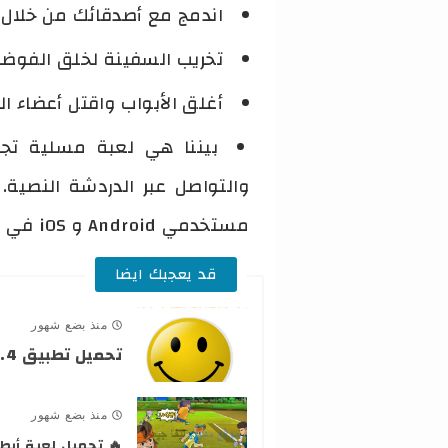
اندمج مع أصدقائك من خلال ا
تخريب السفينة لخلق الفوض
أغلق الأبواب واقتل أعضاء الط
بيننا هي لعبة مسلية تجمع
والتواصل عبر الدردشة النصية.
مستخدمي Android و iOS في وقت واحد.
قد يعجبك ايضا
منذ بضع شهور
تحميل تطبيق lucky patcher v8.2.4 الأصلي للأندرويد
منذ بضع شهور
🔥 تحميل لعبة أبطال الكرة الفر