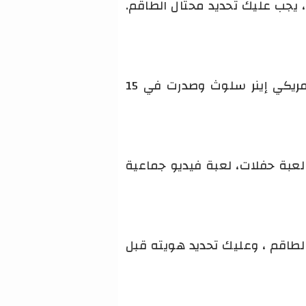
 ، يجب عليك تحديد محتال الطاقم.
أمونغ آس‏ لعبة جماعية على الإنترنت تم تطويرها ونشرها من طرف استوديو الألعاب الأمريكي إينر سلوث وصدرت في 15
 among us للكمبيوتر هي لعبة فيديو جماعية، لعبة بقاء، Social deduction game، لعبة حفلات، لعبة فيديو جماعية
الطاقم ، وعليك تحديد هويته قبل