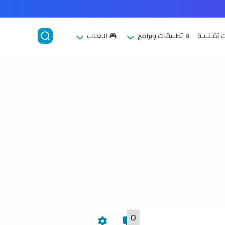
 تقـنـيـة
📱 تطبيقات وبرامج
🎮 الـعـاب
0