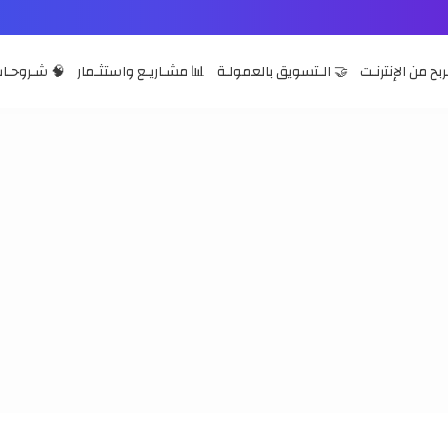
ربح من الإنترنـت
🤝 الـتسويق بالعمولـة
📊 مشـاريـع واستثـمار
🧠 شـروحـات