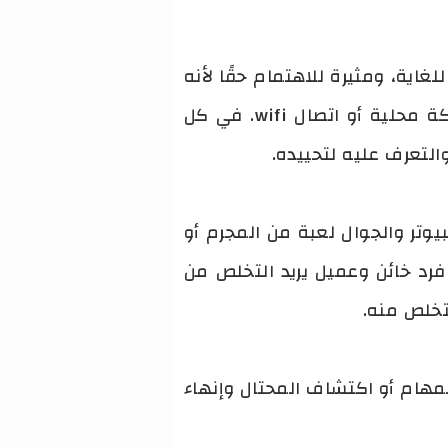
اية، ومثيرة للاهتمام حقًا لأنه
يمكنك الحصول على ألعاب متعددة اللاعبين من 4 إلى 10 لاعبين ويمكن لعبها عبر شبكة محلية أو اتصال wifi. في كل
التعرف عليه لتحييده.
س اخر اصدار للكمبيبوتر اسم أخر حيث يطلق على لعبة among us للكمبيوتر والجوال لعبة من المجرم أو
رد خائن وعميل يريد التخلص من
تخلص منه.
مهام أو اكتشاف المحتال وإنهاء