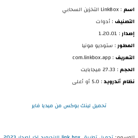
اسم
: LinkBox التخزين السحابي
التصنيف
: أدوات
إصدار
: 1.20.01
المطور
: ستوديو مونيا
التعريف
: com.linkbox.app
الحجم
: 27.33 ميجابايت
نظام أندرويد
: 5.0 أو أعلى
تحميل لينك بوكس من ميديا فاير
الوسوم:
تحميل تطبيق link box للاندرويد اخر اصدار 2023