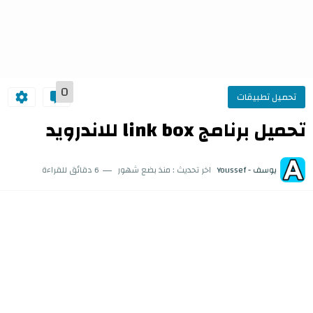
0
تحميل تطبيقات
تحميل برنامج link box للاندرويد
يوسف - Youssef
اخر تحديث :
منذ بضع شهور
6 دقائق للقراءة