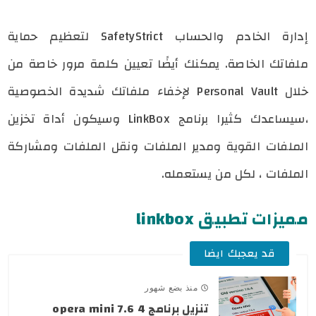
إدارة الخادم والحساب SafetyStrict لتعظيم حماية
ملفاتك الخاصة. يمكنك أيضًا تعيين كلمة مرور خاصة من
خلال Personal Vault لإخفاء ملفاتك شديدة الخصوصية
،سيساعدك كثيرا برنامج LinkBox وسيكون أداة تخزين
الملفات القوية ومدير الملفات ونقل الملفات ومشاركة
الملفات ، لكل من يستعمله.
مميزات تطبيق linkbox
قد يعجبك ايضا
منذ بضع شهور
تنزيل برنامج opera mini 7.6 4