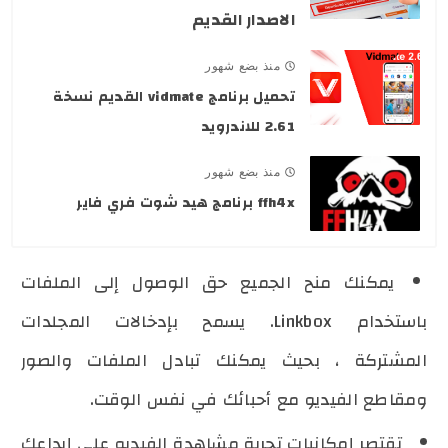
الاصدار القديم
منذ بضع شهور
تحميل برنامج vidmate القديم نسخة
2.61 للاندرويد
منذ بضع شهور
ffh4x برنامج هيد شوت فري فاير
يمكنك منح الجميع حق الوصول إلى الملفات
باستخدام Linkbox. يسمح بإدخالات المجلدات
المشتركة ، بحيث يمكنك تبادل الملفات والصور
ومقاطع الفيديو مع أحبائك في نفس الوقت.
تقتصر إمكانيات تجربة مشاهدة الفيديو على إبداعك