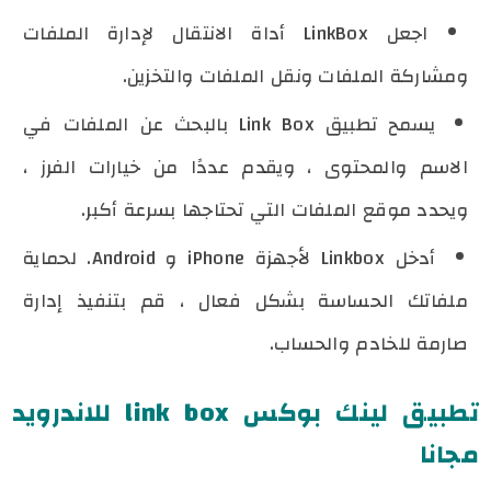
اجعل LinkBox أداة الانتقال لإدارة الملفات
ومشاركة الملفات ونقل الملفات والتخزين.
يسمح تطبيق Link Box بالبحث عن الملفات في
الاسم والمحتوى ، ويقدم عددًا من خيارات الفرز ،
ويحدد موقع الملفات التي تحتاجها بسرعة أكبر.
أدخل Linkbox لأجهزة iPhone و Android. لحماية
ملفاتك الحساسة بشكل فعال ، قم بتنفيذ إدارة
صارمة للخادم والحساب.
تطبيق لينك بوكس link box للاندرويد
مجانا