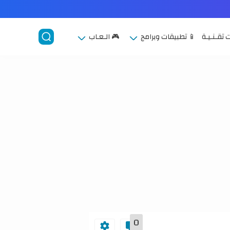
 تقـنـيـة
📱 تطبيقات وبرامج
🎮 الـعـاب
0