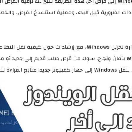
ادات الضرورية قبل البدء، وعملية استنساخ القرص، والخ
سنقدم أيضًا نصائح حول كيفية إدارة تخزين Windows، مع إرشادات ح
الدليل، يمكنك نقل تثبيت Windows بأمان ونجاح، سواء من قرص صلب قديم إلى ج
يفية القيام بذلك.