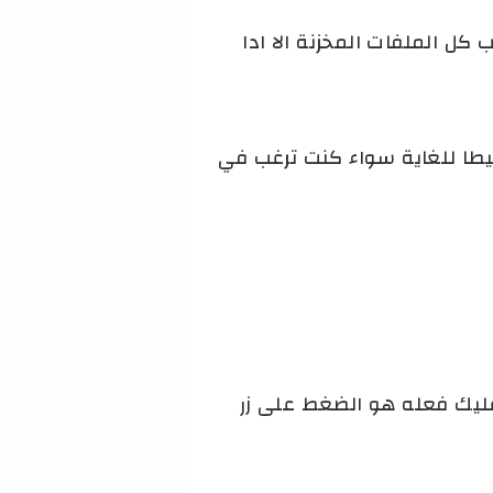
كل الملفات المخزنة الا ادا
هده العملية أمرا بسيطا للغاية سواء كنت ترغب في
خول الموقع كل ماعليك فعله هو الضغط على زر