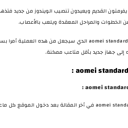
 يفرمتون القديم ويعيدون تنصيب الويندوز من جديد فتذهب 
 من الخطوات والمراحل المعقدة ويلعب بالأعصاب.
اليوم سنشرح برنامج aomei standard backupper الدي سيجعل من 
ه إلى جهاز جديد بأقل متاعب ممكنة.
ستجد رابط برنامج aomei standard backupper في أخر المقالة بعد د