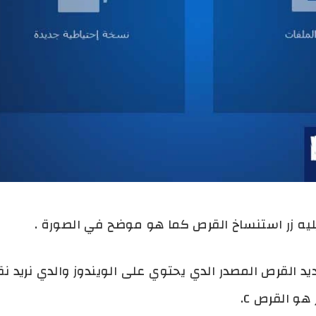
يليه زر استنساخ القرص كما هو موضح في الصورة .
يد القرص المصدر الدي يحتوي على الويندوز والدي نريد نق
هو القرص C.