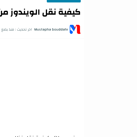
كيفية نقل الويندوز من 
Mustapha bouddahr
اخر تحديث :
منذ بضع 