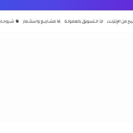
ربح من الإنترنـت
🤝 الـتسويق بالعمولـة
📊 مشـاريـع واستثـمار
🧠 شـروحـات