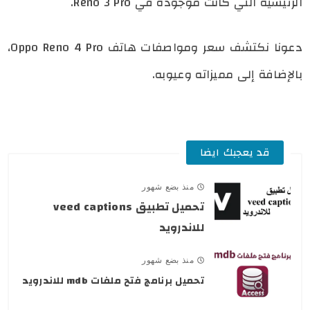
الرئيسية التي كانت موجودة في Reno 3 Pro.
دعونا نكتشف سعر ومواصفات هاتف Oppo Reno 4 Pro،
بالإضافة إلى مميزاته وعيوبه.
قد يعجبك ايضا
منذ بضع شهور
تحميل تطبيق veed captions
للاندرويد
منذ بضع شهور
تحميل برنامج فتح ملفات mdb للاندرويد