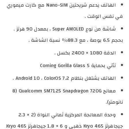
الهاتف يدعم شريحتين Nano-SIM مع كارت ميموري
في نفس الوقت .
شاشة من نوع Super AMOLED ، بمعدل 90 هرتز .
بحجم 6.5 بوصة ، مع 88.3٪ نسبة الشاشة .
الدقة 1080 × 2400 بكسل .
تأتي بحماية Corning Gorilla Glass 5
الهاتف يشتغل بنظام Android 10 ، ColorOS 7.2 .
معالج Qualcomm SM7125 Snapdragon 720G (8
نانومتر).
وحدة المعالجة المركزية ثماني النواة (2 × 2.3
جيجاهرتز Kryo 465 ذهبي و 6 × 1.8 جيجاهرتز Kryo 465