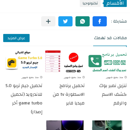
الأقسام
تكنولوجيا
مقالات قد تهمك
عرض المزيد
منذ بضع شهور
منذ بضع شهور
منذ بضع شهور
تنزيل نمبر بوك
تحميل برنامج
تحميل جيم تربو 5.0
كشف الاسم
الاسطورة tv من
للاندرويد (تحميل
والرقم
ميديا فاير
game turbo أخر
إصدار)