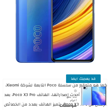
قد يعجبك ايضا
كما هو متوقع من سلسلة Poco التابعة لشركة Xiaomi،
تم الكشف عن أحدث إصداراتها، الهاتف Poco X3 Pro، بعد
منذ بضع
اعوام
الإعلان عن Poco X3 NFC. يتميز الهاتف بعدد من الخصائص
مواصفات