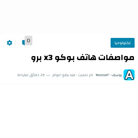
0
تكنولوجيا
مواصفات هاتف بوكو x3 برو
يوسف - Youssef
اخر تحديث :
منذ بضع اعوام
29 دقائق للقراءة