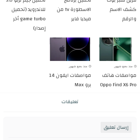
كشف الاسم
الاسطورة tv من
للاندرويد (تحميل
والرقم
ميديا فاير
game turbo أخر
إصدار)
منذ بضع شهور
منذ بضع شهور
مواصفات هاتف
مواصفات ايفون 14
Oppo Find X6 Pro
برو Max
تعليقات
إرسال تعليق