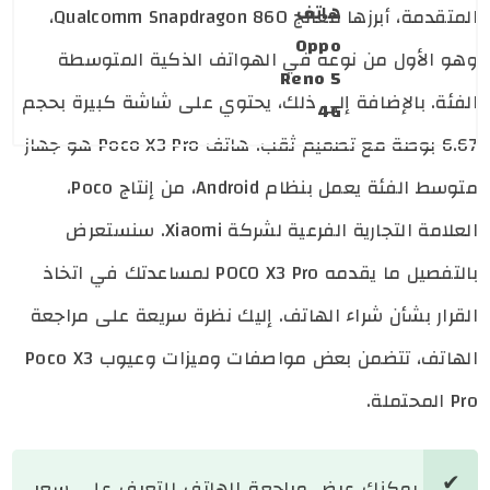
هاتف
المتقدمة، أبرزها معالج Qualcomm Snapdragon 860،
Oppo
وهو الأول من نوعه في الهواتف الذكية المتوسطة
Reno 5
الفئة. بالإضافة إلى ذلك، يحتوي على شاشة كبيرة بحجم
4G
6.67 بوصة مع تصميم ثقب. هاتف Poco X3 Pro هو جهاز
متوسط الفئة يعمل بنظام Android، من إنتاج Poco،
العلامة التجارية الفرعية لشركة Xiaomi. سنستعرض
بالتفصيل ما يقدمه POCO X3 Pro لمساعدتك في اتخاذ
القرار بشأن شراء الهاتف. إليك نظرة سريعة على مراجعة
الهاتف، تتضمن بعض مواصفات وميزات وعيوب Poco X3
Pro المحتملة.
يمكنك عرض مراجعة الهاتف للتعرف على سعر