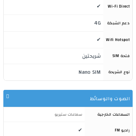
✔
Wi-Fi Direct

4G
دعم الشبكة
✔
Wifi Hotspot
شريحتين
فتحة SIM
Nano SIM
نوع الشريحة

الصوت والوسائط
السماعات الخارجية

سماعات ستيريو
✔
راديو FM