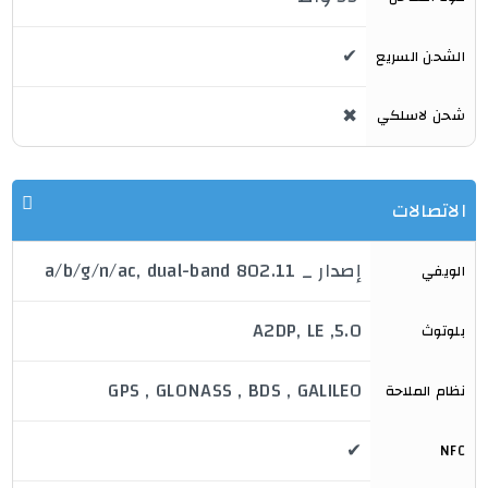
✔
الشحن السريع
✖
شحن لاسلكي
الاتصالات
إصدار _ 802.11 a/b/g/n/ac, dual-band
الويفي
5.0, A2DP, LE

بلوتوث
GPS , GLONASS , BDS , GALILEO
نظام الملاحة
✔
NFC