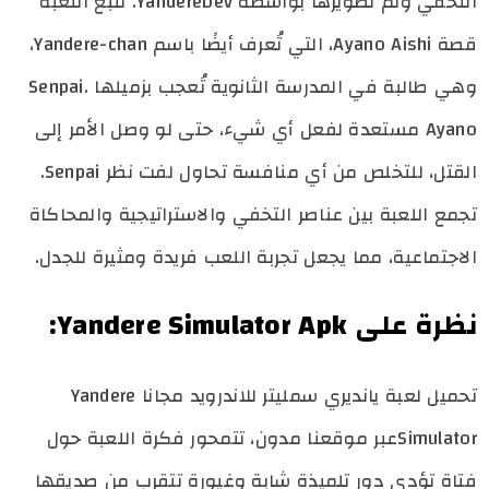
التخفي وتم تطويرها بواسطة YandereDev. تتبع اللعبة
قصة Ayano Aishi، التي تُعرف أيضًا باسم Yandere-chan،
وهي طالبة في المدرسة الثانوية تُعجب بزميلها Senpai.
Ayano مستعدة لفعل أي شيء، حتى لو وصل الأمر إلى
القتل، للتخلص من أي منافسة تحاول لفت نظر Senpai.
تجمع اللعبة بين عناصر التخفي والاستراتيجية والمحاكاة
الاجتماعية، مما يجعل تجربة اللعب فريدة ومثيرة للجدل.
نظرة على Yandere Simulator Apk:
تحميل لعبة يانديري سمليتر للاندرويد مجانا Yandere
Simulatorعبر موقعنا مدون، تتمحور فكرة اللعبة حول
فتاة تؤدي دور تلميذة شابة وغيورة تتقرب من صديقها