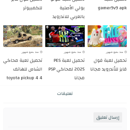
gamer9v9 apk
بولي الأصلية
للكمبيوتر
بالعربي للاندرويد
منذ بضع شهور
منذ بضع شهور
منذ بضع شهور
تحميل لعبة فول
تحميل لعبة PES
تحميل لعبة محاكي
قايز للأندرويد مجانا
2025 لمحاكي PSP
الشاص للهاتف
مجانا
toyota pickup 4 4
تعليقات
إرسال تعليق