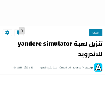
0
العاب
تنزيل لعبة yandere simulator
للاندرويد
يوسف - Youssef
اخر تحديث :
منذ بضع شهور
11 دقائق للقراءة