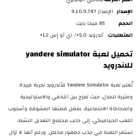
الإصدار
الإصدار 9.10.9.747
الحجم
85 ميجا بايت
المتطلبات
أندرويد 5.0+/ آي أو إس 12+
تحميل لعبة yandere simulator
للاندرويد
تُعتبر لعبة Yandere Simulator للأندرويد تجربة فريدة
ومثيرة للجدل، حيث تمزج بين التخفي والاستراتيجية
والمحاكاة الاجتماعية. بفضل قصتها المشوقة وأسلوب
اللعب الديناميكي، إلى جانب مجتمع التعديل النشط،
تستمر اللعبة في جذب جمهور مخلص. ورغم أنها لا تزال